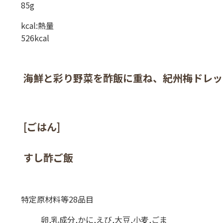
85g
kcal:熱量
526kcal
海鮮と彩り野菜を酢飯に重ね、紀州梅ドレッ
[ごはん]
すし酢ご飯
特定原材料等28品目
卵,乳成分,かに,えび,大豆,小麦,ごま