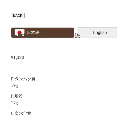
BACK
日本語
English
海鮮サラダちらし MARGO流
¥1,380
P:タンパク質
19g
F:脂質
12g
C:炭水化物