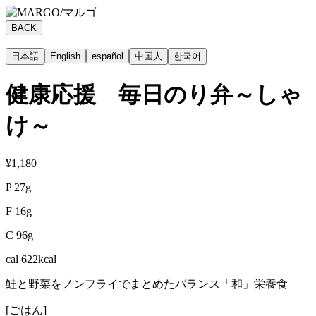
BACK
日本語
English
español
中国人
한국어
健康応援 毎日のり弁～しゃ
け～
¥1,180
P 27g
F 16g
C 96g
cal 622kcal
鮭と野菜をノンフライでまとめたバランス「和」栄養食
[ごはん]