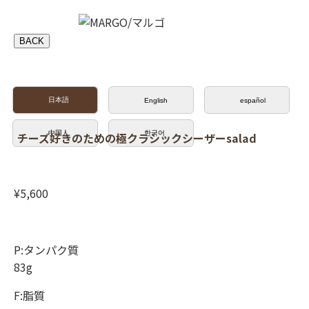
BACK
日本語
English
español
中国人
한국어
チーズ好きのための極クラシックシーザーsalad
¥5,600
P:タンパク質
83g
F:脂質