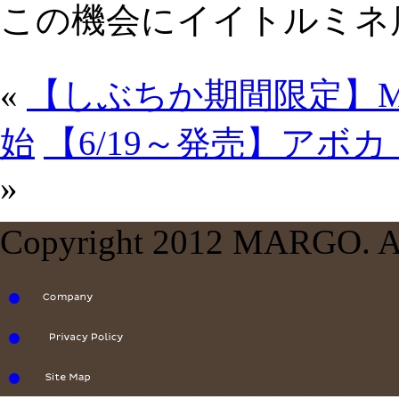
この機会にイイトルミネ
«
【しぶちか期間限定】M
始
【6/19～発売】アボ
»
Copyright 2012 MARGO. All