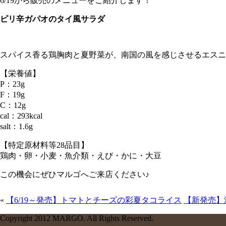
6/19から販売のメニューをご紹介します！
ピリ辛ガパオのタイ風サラダ
スパイス香る鶏胸肉と夏野菜が、南国の風を感じさせるエスニ
【栄養値】
P：23g
F：19g
C：12g
cal：293kcal
salt：1.6g
【特定原材料等28品目】
鶏肉・卵・小麦・魚介類・えび・かに・大豆
この機会にぜひマルゴへご来店ください♪
«
【6/19～発売】トマトとチーズの彩夏タコライス
【新発売】
Copyright 2012 MARGO. All Rights Reserved.