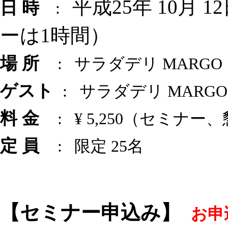
平成25年 10月 12
日 時
:
ーは1時間）
場 所
: サラダデリ MARG
ゲスト
: サラダデリ MARG
料 金
: ¥ 5,250（セミナ
定 員
: 限定 25名
【セミナー申込み】
お申