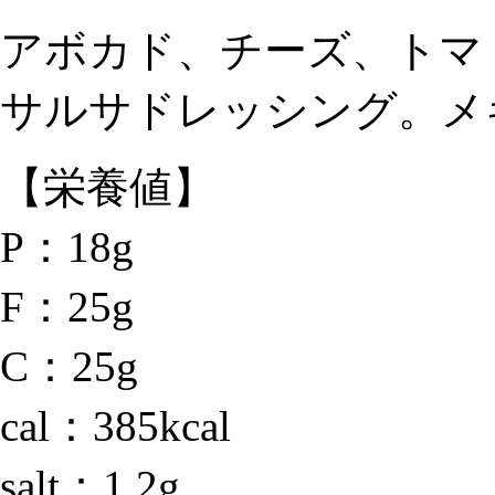
アボカド、チーズ、トマ
サルサドレッシング。メ
【栄養値】
P：18g
F：25g
C：25g
cal：385kcal
salt：1.2g