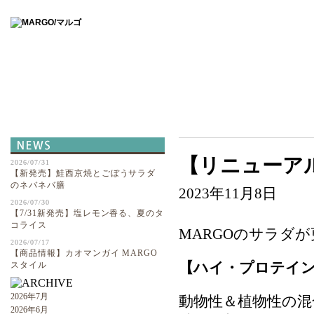
ABOUT
【リニューア
2026/07/31
【新発売】鮭西京焼とごぼうサラダ
のネバネバ膳
2023年11月8日
2026/07/30
【7/31新発売】塩レモン香る、夏のタ
コライス
MARGOのサラダ
2026/07/17
【商品情報】カオマンガイ MARGO
【ハイ・プロテイ
スタイル
2026年7月
動物性＆植物性の混
2026年6月